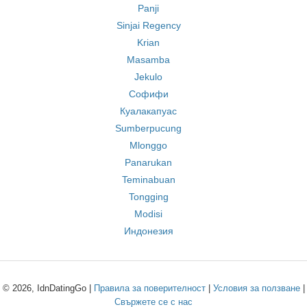
Panji
Sinjai Regency
Krian
Masamba
Jekulo
Софифи
Куалакапуас
Sumberpucung
Mlonggo
Panarukan
Teminabuan
Tongging
Modisi
Индонезия
© 2026, IdnDatingGo |
Правила за поверителност
|
Условия за ползване
|
Свържете се с нас