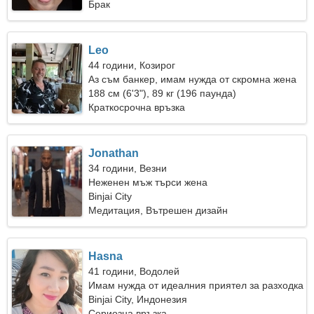
Брак
Leo
44 години, Козирог
Аз съм банкер, имам нужда от скромна жена
188 см (6'3"), 89 кг (196 паунда)
Краткосрочна връзка
Jonathan
34 години, Везни
Неженен мъж търси жена
Binjai City
Медитация, Вътрешен дизайн
Hasna
41 години, Водолей
Имам нужда от идеалния приятел за разходка
заедно
Binjai City, Индонезия
Сериозна връзка