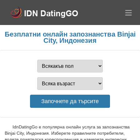
Безплатни онлайн запознанства Binjai
City, Индонезия
IdnDatingGo е популярна онлайн услуга за запознанства
Binjai City, Индонезия. Изберете правилните потребители,
водете приятелска кореспонденция и намерете интересни