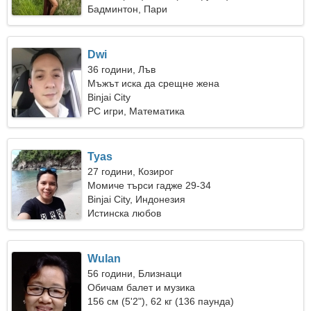
Бадминтон, Пари
Dwi
36 години, Лъв
Мъжът иска да срещне жена
Binjai City
PC игри, Математика
Tyas
27 години, Козирог
Момиче търси гадже 29-34
Binjai City, Индонезия
Истинска любов
Wulan
56 години, Близнаци
Обичам балет и музика
156 см (5'2"), 62 кг (136 паунда)