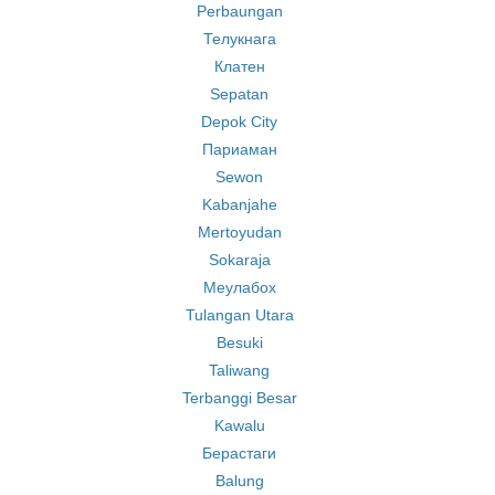
Perbaungan
Телукнага
Клатен
Sepatan
Depok City
Париаман
Sewon
Kabanjahe
Mertoyudan
Sokaraja
Меулабох
Tulangan Utara
Besuki
Taliwang
Terbanggi Besar
Kawalu
Берастаги
Balung