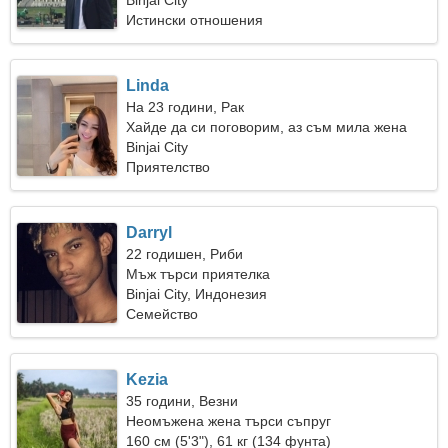
Binjai City
Истински отношения
Linda
На 23 години, Рак
Хайде да си поговорим, аз съм мила жена
Binjai City
Приятелство
Darryl
22 годишен, Риби
Мъж търси приятелка
Binjai City, Индонезия
Семейство
Kezia
35 години, Везни
Неомъжена жена търси съпруг
160 см (5'3"), 61 кг (134 фунта)