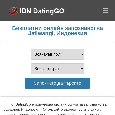
Безплатни онлайн запознанства
Jatiwangi, Индонезия
IdnDatingGo е популярна онлайн услуга за запознанства
Jatiwangi, Индонезия. Използвайте възможностите за чат,
среща с приятел и намиране на интересен партньор за