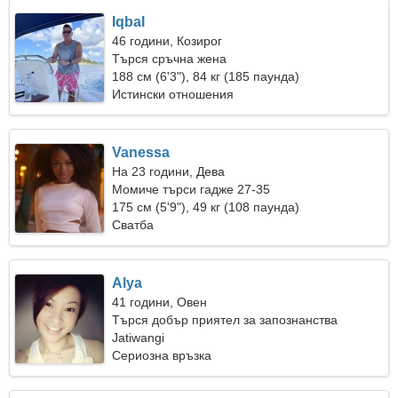
Iqbal
46 години, Козирог
Търся сръчна жена
188 см (6'3"), 84 кг (185 паунда)
Истински отношения
Vanessa
На 23 години, Дева
Момиче търси гадже 27-35
175 см (5'9"), 49 кг (108 паунда)
Сватба
Alya
41 години, Овен
Търся добър приятел за запознанства
Jatiwangi
Сериозна връзка