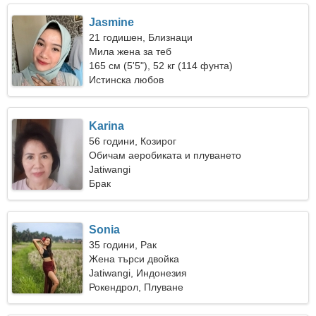
Jasmine
21 годишен, Близнаци
Мила жена за теб
165 см (5'5"), 52 кг (114 фунта)
Истинска любов
Karina
56 години, Козирог
Обичам аеробиката и плуването
Jatiwangi
Брак
Sonia
35 години, Рак
Жена търси двойка
Jatiwangi, Индонезия
Рокендрол, Плуване