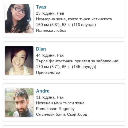
Tyas
25 години, Лъв
Неуморна жена, която търси истинската
любов
160 см (5'3"), 53 кг (116 паунда)
Истинска любов
Dian
44 години, Рак
Търся фантастичен приятел за забавление
170 см (5'7"), 66 кг (145 паунда)
Приятелство
Andre
31 година, Рак
Неженен мъж търси жена
Pamekasan Regency
Слънчеви бани, Скейтборд