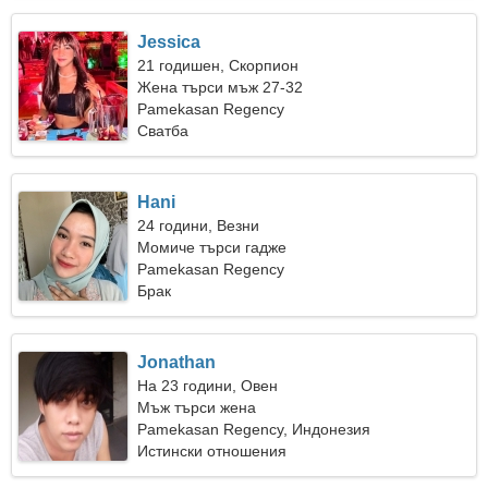
Jessica
21 годишен, Скорпион
Жена търси мъж 27-32
Pamekasan Regency
Сватба
Hani
24 години, Везни
Момиче търси гадже
Pamekasan Regency
Брак
Jonathan
На 23 години, Овен
Мъж търси жена
Pamekasan Regency, Индонезия
Истински отношения