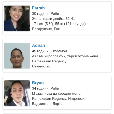
Farrah
30 години, Риби
Жена търси двойка 32-41
171 см (5'8"), 55 кг (121 паунда)
Пазаруване, Рок
Adrian
45 години, Скорпион
Аз съм хиропрактик, търся готина жена
Pamekasan Regency
Семейство
Bryan
34 години, Риби
Мъжът иска да срещне жена
Pamekasan Regency, Индонезия
Бадминтон, Дартс