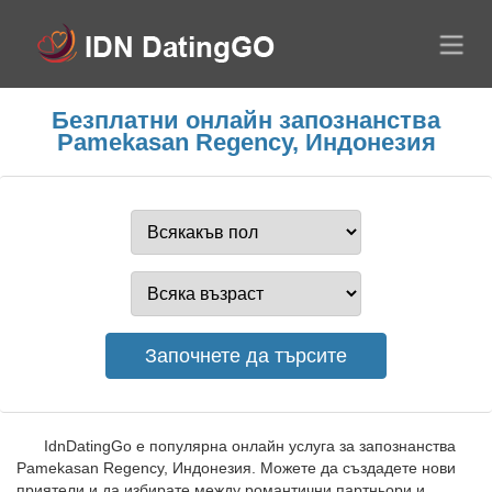
Безплатни онлайн запознанства
Pamekasan Regency, Индонезия
IdnDatingGo е популярна онлайн услуга за запознанства
Pamekasan Regency, Индонезия. Можете да създадете нови
приятели и да избирате между романтични партньори и