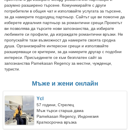
разумно разширено търсене. Комуникирайте с други
потребители в общия чат и използвайте услугата за търсене,
за да намерите подходящ партньор. Сайтът ще ви помогне да
изберете идеалния партньор за романтични срещи.Проектът
ви позволява да търсите нови запознанства, да избирате
любимите си профили, да изграждате романтични връзки. Не
пропускайте тази възможност да намерите своята сродна
душа. Организирайте интересни срещи и използвайте
разширяващи се критерии, за да намерите другар с подобни
интереси. Присъединете се към безплатен сайт за
запознанства Pamekasan Regency за местни, чужденци,
туристи.
Мъже и жени онлайн
Ycl
57 години, Стрелец
Мъж търси старша дама
Pamekasan Regency, Индонезия
Краткосрочна връзка