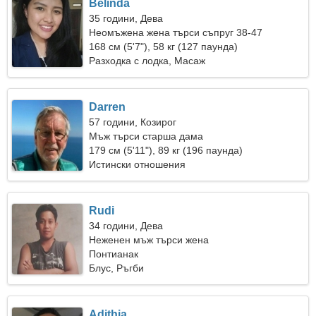
Belinda
35 години, Дева
Неомъжена жена търси съпруг 38-47
168 см (5'7"), 58 кг (127 паунда)
Разходка с лодка, Масаж
Darren
57 години, Козирог
Мъж търси старша дама
179 см (5'11"), 89 кг (196 паунда)
Истински отношения
Rudi
34 години, Дева
Неженен мъж търси жена
Понтианак
Блус, Ръгби
Adithia