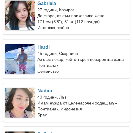
Gabriela
27 години, Козирог
До скоро, аз съм приказлива жена
171 см (5'8"), 51 кг (112 паунда)
Истинска любов
Hardi
45 години, Скорпион
Аз съм лекар, който търси невероятна жена
Понтианак
Семейство
Nadira
40 години, Лъв
Имам нужда от целенасочен ходещ мъж
Понтианак, Индонезия
Брак