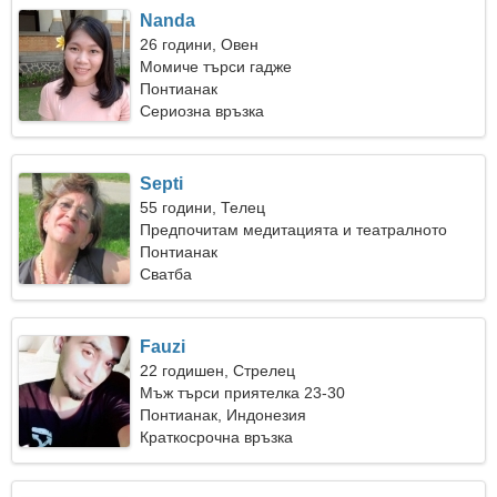
Nanda
26 години, Овен
Момиче търси гадже
Понтианак
Сериозна връзка
Septi
55 години, Телец
Предпочитам медитацията и театралното
изкуство
Понтианак
Сватба
Fauzi
22 годишен, Стрелец
Мъж търси приятелка 23-30
Понтианак, Индонезия
Краткосрочна връзка