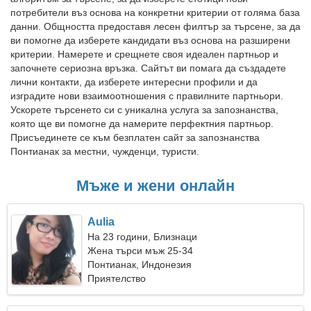
потребители въз основа на конкретни критерии от голяма база
данни. Общността предоставя лесен филтър за търсене, за да
ви помогне да изберете кандидати въз основа на разширени
критерии. Намерете и срещнете своя идеален партньор и
започнете сериозна връзка. Сайтът ви помага да създадете
лични контакти, да изберете интересни профили и да
изградите нови взаимоотношения с правилните партньори.
Ускорете търсенето си с уникална услуга за запознанства,
която ще ви помогне да намерите перфектния партньор.
Присъединете се към безплатен сайт за запознанства
Понтианак за местни, чужденци, туристи.
Мъже и жени онлайн
Aulia
На 23 години, Близнаци
Жена търси мъж 25-34
Понтианак, Индонезия
Приятелство