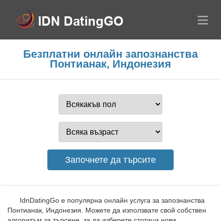
Безплатни онлайн запознанства
Понтианак, Индонезия
IdnDatingGo е популярна онлайн услуга за запознанства
Понтианак, Индонезия. Можете да използвате свой собствен
алгоритъм за търсене, за да изберете стотици нови