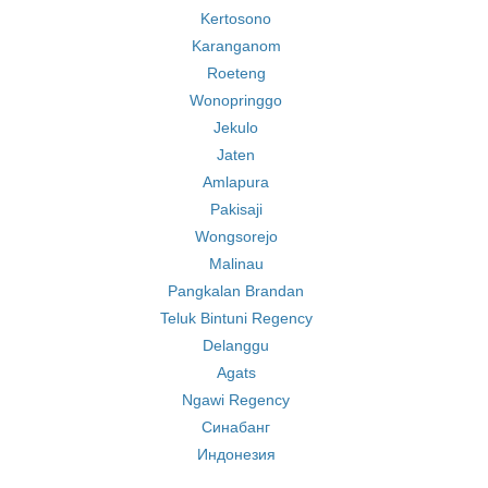
Kertosono
Karanganom
Roeteng
Wonopringgo
Jekulo
Jaten
Amlapura
Pakisaji
Wongsorejo
Malinau
Pangkalan Brandan
Teluk Bintuni Regency
Delanggu
Agats
Ngawi Regency
Синабанг
Индонезия