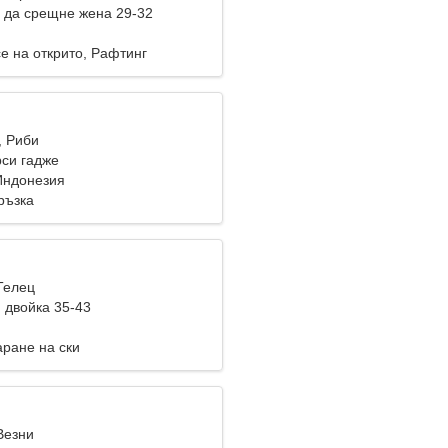
 да срещне жена 29-32
е на открито, Рафтинг
, Риби
си гадже
Индонезия
ръзка
Телец
 двойка 35-43
аране на ски
Везни