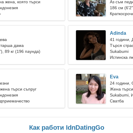
а жена, която търси
Аз съм пед
любов
Индонезия
жена
186 см (6'2"
о
Краткосроч
Adinda
Дева
41 години, 
старша дама
Търся стра
"), 89 кг (196 паунда)
Sukabumi
Истинска л
Eva
Везни
24 години,
жена търси съпруг
Жена търс
Индонезия
Sukabumi, 
едприемачество
Сватба
Как работи IdnDatingGo