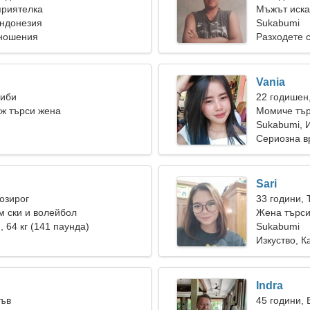
приятелка
Мъжът иска
Индонезия
Sukabumi
тношения
Разходете с
Vania
Риби
22 годишен
ж търси жена
Момиче тър
Sukabumi, 
Сериозна в
Sari
Козирог
33 години, 
 ски и волейбол
Жена търси
), 64 кг (141 паунда)
Sukabumi
Изкуство, К
Indra
Лъв
45 години, 