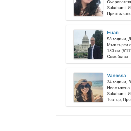
Очарователн
истинската 
Sukabumi, 
Приятелств
Euan
58 години, 
Мъж търси 
180 см (5'11
Семейство
Vanessa
34 години, 
Неомъжена 
Sukabumi, 
Театър, Пр