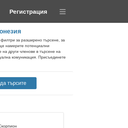
Регистрация
донезия
 филтри за разширено търсене, за
 ще намерите потенциални
 на други членове в търсене на
ртуална комуникация. Присъединете
 Скорпион