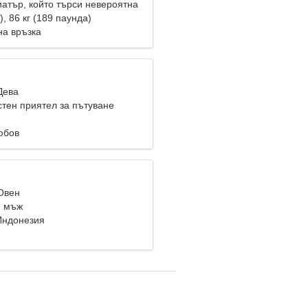
иатър, който търси невероятна
), 86 кг (189 паунда)
на връзка
Дева
стен приятел за пътуване
юбов
 Овен
и мъж
Индонезия