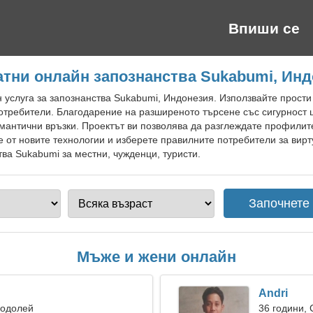
Впиши се
тни онлайн запознанства Sukabumi, Ин
 услуга за запознанства Sukabumi, Индонезия. Използвайте прости
отребители. Благодарение на разширеното търсене със сигурност
мантични връзки. Проектът ви позволява да разглеждате профилите
е от новите технологии и изберете правилните потребители за ви
тва Sukabumi за местни, чужденци, туристи.
Мъже и жени онлайн
Andri
Водолей
36 години,