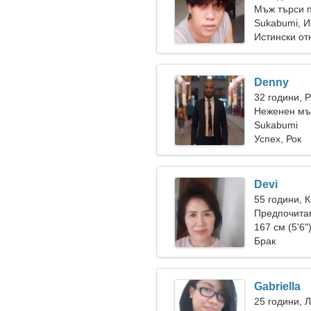
Мъж търси 
Sukabumi, 
Истински о
Denny
32 години, 
Неженен мъ
Sukabumi
Успех, Рок
Devi
55 години, 
Предпочитам
167 см (5'6"
Брак
Gabriella
25 години, 