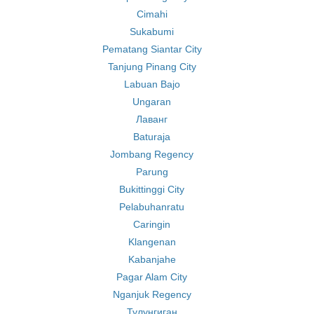
Cimahi
Sukabumi
Pematang Siantar City
Tanjung Pinang City
Labuan Bajo
Ungaran
Лаванг
Baturaja
Jombang Regency
Parung
Bukittinggi City
Pelabuhanratu
Caringin
Klangenan
Kabanjahe
Pagar Alam City
Nganjuk Regency
Тулунгиган