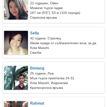
22 годишен, Овен
Момиче търси гадже
167 см (5'6"), 53 кг (116 паунда)
Сериозна връзка
Sella
42 години, Стрелец
Имам нужда от съблазнителен мъж, за да
караме ски заедно
Kota Masohi
Сватба
Bintang
25 години, Лъв
Мъж търси приятелка 24-31
Kota Masohi, Индонезия
Краткосрочна връзка
Rahmat