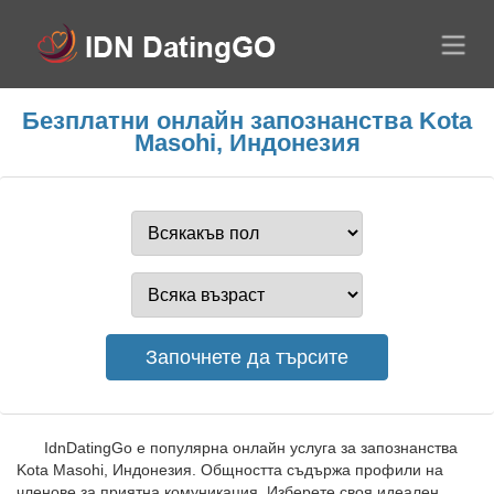
Безплатни онлайн запознанства Kota
Masohi, Индонезия
IdnDatingGo е популярна онлайн услуга за запознанства
Kota Masohi, Индонезия. Общността съдържа профили на
членове за приятна комуникация. Изберете своя идеален