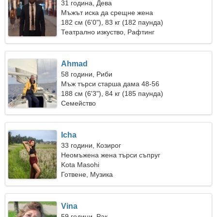
31 година, Дева
Мъжът иска да срещне жена
182 см (6'0"), 83 кг (182 паунда)
Театрално изкуство, Рафтинг
Ahmad
58 години, Риби
Мъж търси старша дама 48-56
188 см (6'3"), 84 кг (185 паунда)
Семейство
Icha
33 години, Козирог
Неомъжена жена търси съпруг
Kota Masohi
Готвене, Музика
Vina
59 години, Рак