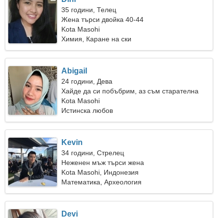
35 години, Телец
Жена търси двойка 40-44
Kota Masohi
Химия, Каране на ски
Abigail
24 години, Дева
Хайде да си побъбрим, аз съм старателна
жена
Kota Masohi
Истинска любов
Kevin
34 години, Стрелец
Неженен мъж търси жена
Kota Masohi, Индонезия
Математика, Археология
Devi