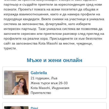
партньор и създайте приятели за кореспонденция сред нови
познати. Проектът помага на всеки посетител да общува и
изгражда взаимоотношения, както и да намира профили на
подходящи кандидати. Вижте снимки на участници в уникална
система за запознанства, флиртувайте, като изберете
интересен партньор. Тази уникална система ви позволява да
започнете сериозен или приятелски разговор след преглед на
профилите на реални хора. Присъединете се към безплатен
сайт за запознанства Kota Masohi за местни, чужденци,
туристи.
Мъже и жени онлайн
Gabriella
21 годишен, Лъв
Жена търси мъж 26-33
Kota Masohi, Индонезия
Приятелство
Dini