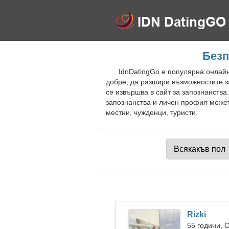
Безп
IdnDatingGo е популярна онлайн
добре, да разшири възможностите з
се извършва в сайт за запознанств
запознанства и личен профил может
местни, чужденци, туристи.
Rizki
55 години, 