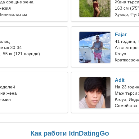
 да срещне жена
Жена търси
незия
163 см (5'5"
 Минимализъм
Хумор, Фут
Fajar
Телец
41 години, 
 мъж 30-34
Аз съм про
), 55 кг (121 паунда)
остроумна 
Kroya
Краткосроч
Adit
Водолей
На 23 годин
лна жена
Мъж търси 
незия
Kroya, Инд
Семейство
Как работи IdnDatingGo