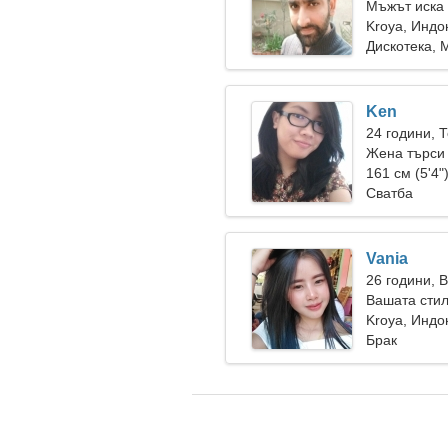
Мъжът иска
Kroya, Индо
Дискотека,
Ken
24 години, 
Жена търси
161 см (5'4"
Сватба
Vania
26 години, 
Вашата сти
Kroya, Индо
Брак