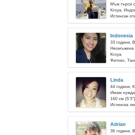
Мъж търси 
Kroya, Индо
Истински о
Indonesia
33 години, 
Неомъжена ж
Kroya
Фитнес, Тан
Linda
44 години, 
Имам нужда 
пътувам
160 см (5'3"
Истинска л
Adrian
36 години, 