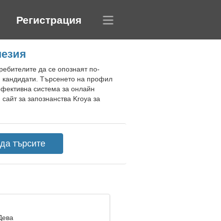
Регистрация
незия
ребителите да се опознаят по-
и кандидати. Търсенето на профил
 ефективна система за онлайн
сайт за запознанства Kroya за
Дева