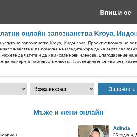
Впиши се
латни онлайн запознанства Kroya, Индо
 услуга за запознанства Kroya, Индонезия. Проектът помага на пот
а запознанства и да помогне на младите хора да намерят сериозн
а. Можете да чатите и да намирате нови членове. Благодарение на
е да намерите партньор в живота. Присъединете се към безплатен 
Мъже и жени онлайн
Adinda
Скорпион
25 години, 