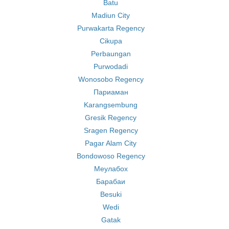
Batu
Madiun City
Purwakarta Regency
Cikupa
Perbaungan
Purwodadi
Wonosobo Regency
Париаман
Karangsembung
Gresik Regency
Sragen Regency
Pagar Alam City
Bondowoso Regency
Меулабох
Барабаи
Besuki
Wedi
Gatak