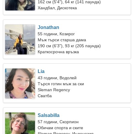
162 см (5'4"), 64 кг (141 паунда)
Хандбал, Дискотека
Jonathan
55 години, Козирог
Мъж търси старша дама
190 см (6'3"), 93 кг (205 паунда)
Краткосрочна връзка
Lia
43 години, Водолей
Търся готин мъж за ски
Sleman Regency
Сватба
Salsabilla
57 години, Скорпион
Обичам спорта и ските
Sleman Regency, Индонезия