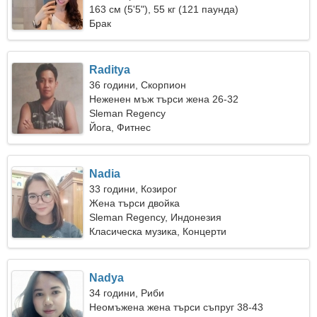
163 см (5'5"), 55 кг (121 паунда)
Брак
Raditya
36 години, Скорпион
Неженен мъж търси жена 26-32
Sleman Regency
Йога, Фитнес
Nadia
33 години, Козирог
Жена търси двойка
Sleman Regency, Индонезия
Класическа музика, Концерти
Nadya
34 години, Риби
Неомъжена жена търси съпруг 38-43