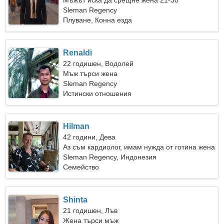
Мъжът иска да срещне жена 21-30
Sleman Regency
Плуване, Конна езда
Renaldi
22 годишен, Водолей
Мъж търси жена
Sleman Regency
Истински отношения
Hilman
42 години, Дева
Аз съм кардиолог, имам нужда от готина жена
Sleman Regency, Индонезия
Семейство
Shinta
21 годишен, Лъв
Жена търси мъж