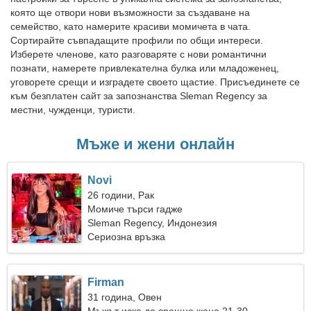
която ще отвори нови възможности за създаване на
семейство, като намерите красиви момичета в чата.
Сортирайте съвпадащите профили по общи интереси.
Изберете членове, като разговаряте с нови романтични
познати, намерете привлекателна булка или младоженец,
уговорете срещи и изградете своето щастие. Присъединете се
към безплатен сайт за запознанства Sleman Regency за
местни, чужденци, туристи.
Мъже и жени онлайн
Novi
26 години, Рак
Момиче търси гадже
Sleman Regency, Индонезия
Сериозна връзка
Firman
31 година, Овен