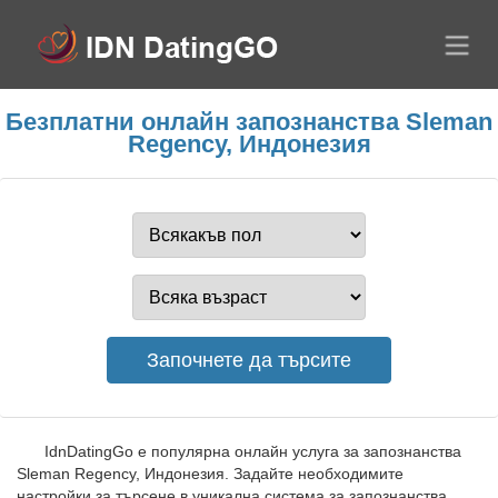
Безплатни онлайн запознанства Sleman
Regency, Индонезия
IdnDatingGo е популярна онлайн услуга за запознанства
Sleman Regency, Индонезия. Задайте необходимите
настройки за търсене в уникална система за запознанства,