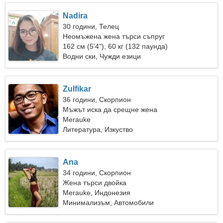
Nadira
30 години, Телец
Неомъжена жена търси съпруг
162 см (5'4"), 60 кг (132 паунда)
Водни ски, Чужди езици
Zulfikar
36 години, Скорпион
Мъжът иска да срещне жена
Merauke
Литература, Изкуство
Ana
34 години, Скорпион
Жена търси двойка
Merauke, Индонезия
Минимализъм, Автомобили