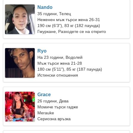
Nando
35 години, Телец
Неженен мъж търси жена 26-31
190 см (6'3"), 83 кг (182 паунда)
Гмуркане, Разходете се на открито
Ryo
На 23 години, Водолей
Мъж търси жена 21-28
180 см (5'11"), 85 кг (187 паунда)
Истински отношения
Grace
26 години, Дева
Момиче търси гадже
Merauke
Сериозна връзка