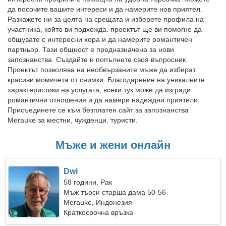
да посочите вашите интереси и да намерите нов приятел.
Разкажете ни за целта на срещата и изберете профила на
участника, който ви подхожда. проектът ще ви помогне да
общувате с интересни хора и да намерите романтичен
партньор. Тази общност е предназначена за нови
запознанства. Създайте и попълнете своя въпросник.
Проектът позволява на необвързаните мъже да избират
красиви момичета от снимки. Благодарение на уникалните
характеристики на услугата, всеки тук може да изгради
романтични отношения и да намери надеждни приятели.
Присъединете се към безплатен сайт за запознанства
Merauke за местни, чужденци, туристи.
Мъже и жени онлайн
Dwi
58 години, Рак
Мъж търси старша дама 50-56
Merauke, Индонезия
Краткосрочна връзка