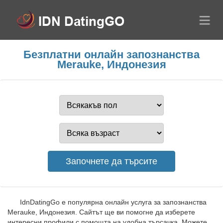
Безплатни онлайн запознанства
Merauke, Индонезия
IdnDatingGo е популярна онлайн услуга за запознанства
Merauke, Индонезия. Сайтът ще ви помогне да изберете
интересни профили с помощта на удобна търсачка. Можете