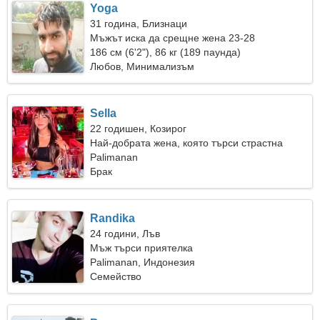
Yoga
31 година, Близнаци
Мъжът иска да срещне жена 23-28
186 см (6'2"), 86 кг (189 паунда)
Любов, Минимализъм
Sella
22 годишен, Козирог
Най-добрата жена, която търси страстна
връзка
Palimanan
Брак
Randika
24 години, Лъв
Мъж търси приятелка
Palimanan, Индонезия
Семейство