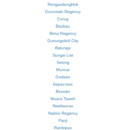
Rengasdengklok
Gorontalo Regency
Curug
Baubau
Bima Regency
Gunungsitoli City
Baturaja
Sungai Liat
Selong
Muncar
Godean
Берастаги
Bireuën
Muara Teweh
Рембанган
Nabire Regency
Panji
Rantepao