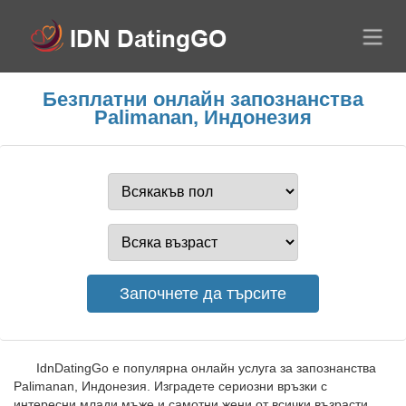
Безплатни онлайн запознанства
Palimanan, Индонезия
IdnDatingGo е популярна онлайн услуга за запознанства
Palimanan, Индонезия. Изградете сериозни връзки с
интересни млади мъже и самотни жени от всички възрасти.