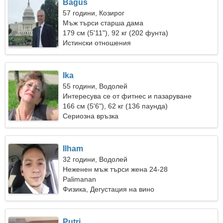
Bagus
57 години, Козирог
Мъж търси старша дама
179 см (5'11"), 92 кг (202 фунта)
Истински отношения
Ika
55 години, Водолей
Интересува се от фитнес и пазаруване
166 см (5'6"), 62 кг (136 паунда)
Сериозна връзка
Ilham
32 години, Водолей
Неженен мъж търси жена 24-28
Palimanan
Физика, Дегустация на вино
Putri