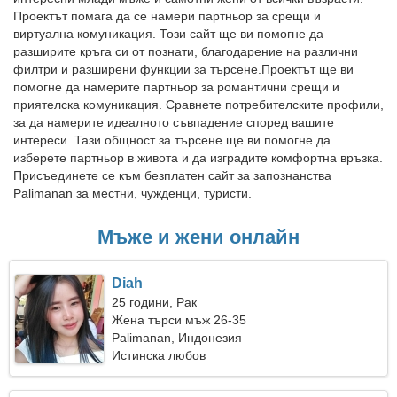
Проектът помага да се намери партньор за срещи и
виртуална комуникация. Този сайт ще ви помогне да
разширите кръга си от познати, благодарение на различни
филтри и разширени функции за търсене.Проектът ще ви
помогне да намерите партньор за романтични срещи и
приятелска комуникация. Сравнете потребителските профили,
за да намерите идеалното съвпадение според вашите
интереси. Тази общност за търсене ще ви помогне да
изберете партньор в живота и да изградите комфортна връзка.
Присъединете се към безплатен сайт за запознанства
Palimanan за местни, чужденци, туристи.
Мъже и жени онлайн
Diah
25 години, Рак
Жена търси мъж 26-35
Palimanan, Индонезия
Истинска любов