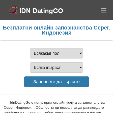
Безплатни онлайн запознанства Ceper,
Индонезия
IdnDatingGo е популярна онлайн услуга за запознанства
Ceper, Индонезия. Общността ви позволява да разглеждате
профили в търсене на любов, нови запознанства и връзки.