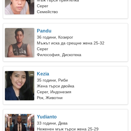
Мъж търси приятелка
Ceper
Семейство
Pandu
36 години, Козирог
Мъжът иска да срещне жена 25-32
Ceper
Философия, Дискотека
Kezia
35 години, Риби
Жена търси двойка
Ceper, Индонезия
Рок, Животни
Yudianto
33 години, Дева
Неженен мъж търси жена 25-29