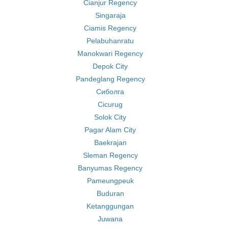
Cianjur Regency
Singaraja
Ciamis Regency
Pelabuhanratu
Manokwari Regency
Depok City
Pandeglang Regency
Сиболга
Cicurug
Solok City
Pagar Alam City
Baekrajan
Sleman Regency
Banyumas Regency
Pameungpeuk
Buduran
Ketanggungan
Juwana