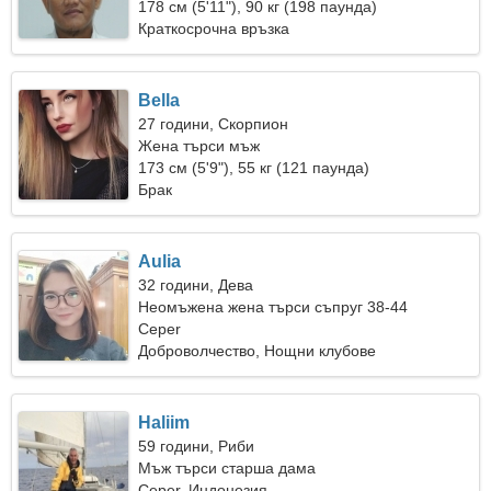
жена
178 см (5'11"), 90 кг (198 паунда)
Краткосрочна връзка
Bella
27 години, Скорпион
Жена търси мъж
173 см (5'9"), 55 кг (121 паунда)
Брак
Aulia
32 години, Дева
Неомъжена жена търси съпруг 38-44
Ceper
Доброволчество, Нощни клубове
Haliim
59 години, Риби
Мъж търси старша дама
Ceper, Индонезия