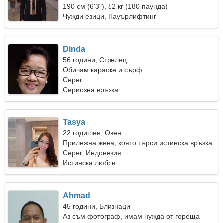
190 см (6'3"), 82 кг (180 паунда)
Чужди езици, Пауърлифтинг
Dinda
56 години, Стрелец
Обичам караоке и сърф
Ceper
Сериозна връзка
Tasya
22 годишен, Овен
Прилежна жена, която търси истинска връзка
Ceper, Индонезия
Истинска любов
Ahmad
45 години, Близнаци
Аз съм фотограф, имам нужда от гореща