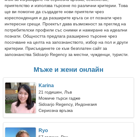
приятелство и използва търсене по различни критерии. Това
ще ви помогне да създадете нови приятели чрез
кореспонденция и да разширите кръга си от познати чрез
интересни срещи. Проектът дава възможност за преглед на
потребителски профили със снимки и намиране на идеални
познати. Общността предлага разширено търсене чрез
посочване на целта на запознанството, избор на пол и други
критерии. Присъединете се към безплатен сайт за
запознанства Sidoarjo Regency за местни, чужденци, туристи.
Мъже и жени онлайн
Karina
21 годишен, Лъв
Момиче търси гадже
Sidoarjo Regency, Индонезия
Сериозна връзка
Ryo