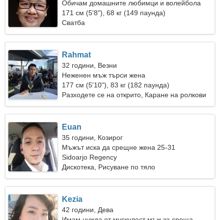
Обичам домашните любимци и волейбола
171 см (5'8"), 68 кг (149 паунда)
Сватба
Rahmat
32 години, Везни
Неженен мъж търси жена
177 см (5'10"), 83 кг (182 паунда)
Разходете се на открито, Каране на ролкови
кънки
Euan
35 години, Козирог
Мъжът иска да срещне жена 25-31
Sidoarjo Regency
Дискотека, Рисуване по тяло
Kezia
42 години, Дева
Имам нужда от мускулест мъж за среща