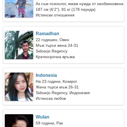
Аз съм психолог, имам нужда от необикновена
жена
187 см (6'2"), 81 кг (178 паунда)
Истински отношения
Ramadhan
22 годишен, Овен
Мъж търси жена 24-31
Sidoarjo Regency
Краткосрочна връзка
Indonesia
На 23 години, Козирог
Жена търси мъж 26-31
Sidoarjo Regency, Индонезия
Истинска любов
Wulan
59 години, Рак