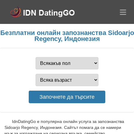
Безплатни онлайн запознанства Sidoarjo
Regency, Индонезия
IdnDatingGo е популярна онлайн услуга за запознанства
Sidoarjo Regency, Индонезия. Сайтът помага да се намери
мъж за изграждане на сериозна връзка, семейство,