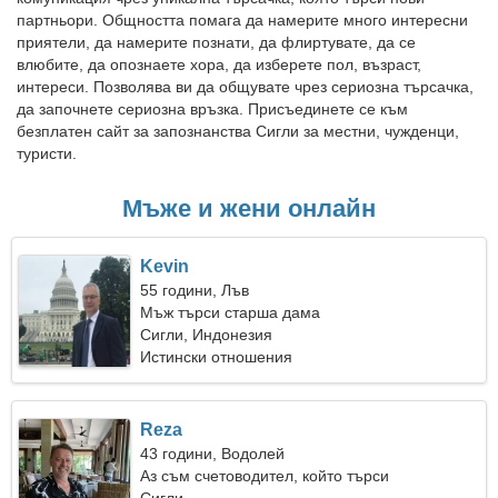
партньори. Общността помага да намерите много интересни
приятели, да намерите познати, да флиртувате, да се
влюбите, да опознаете хора, да изберете пол, възраст,
интереси. Позволява ви да общувате чрез сериозна търсачка,
да започнете сериозна връзка. Присъединете се към
безплатен сайт за запознанства Сигли за местни, чужденци,
туристи.
Мъже и жени онлайн
Kevin
55 години, Лъв
Мъж търси старша дама
Сигли, Индонезия
Истински отношения
Reza
43 години, Водолей
Аз съм счетоводител, който търси