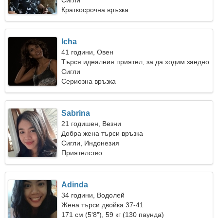
съблазнителна жена
Сигли
Краткосрочна връзка
Icha
41 години, Овен
Търся идеалния приятел, за да ходим заедно
Сигли
Сериозна връзка
Sabrina
21 годишен, Везни
Добра жена търси връзка
Сигли, Индонезия
Приятелство
Adinda
34 години, Водолей
Жена търси двойка 37-41
171 см (5'8"), 59 кг (130 паунда)