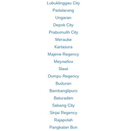
Lubuklinggau City
Padalarang
Ungaran
Depok City
Prabumulih City
Merauke
Kartasura
Majene Regency
Меулабох
Slawi
Dompu Regency
Buduran
Bambanglipuro
Baturaden
Sabang City
Sinjai Regency
Rajapolah
Pangkalan Bun