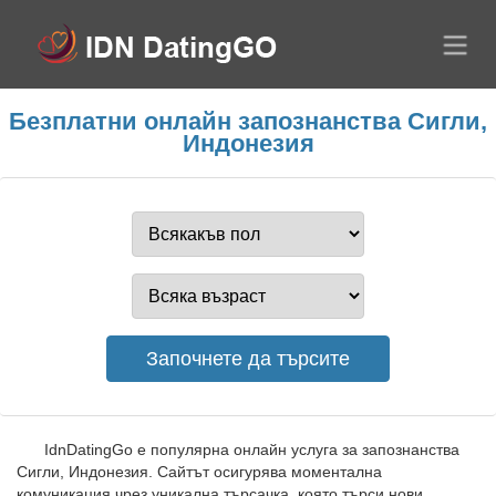
Безплатни онлайн запознанства Сигли,
Индонезия
IdnDatingGo е популярна онлайн услуга за запознанства
Сигли, Индонезия. Сайтът осигурява моментална
комуникация чрез уникална търсачка, която търси нови