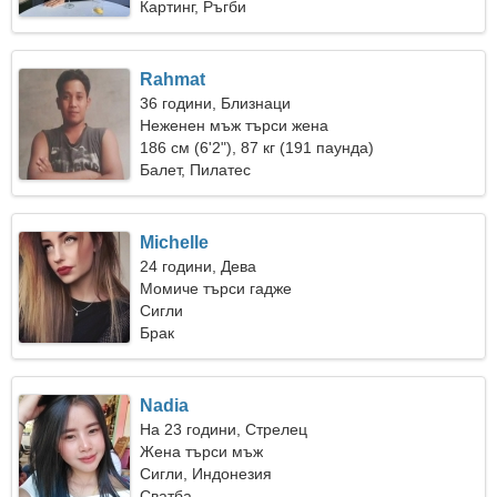
Картинг, Ръгби
Rahmat
36 години, Близнаци
Неженен мъж търси жена
186 см (6'2"), 87 кг (191 паунда)
Балет, Пилатес
Michelle
24 години, Дева
Момиче търси гадже
Сигли
Брак
Nadia
На 23 години, Стрелец
Жена търси мъж
Сигли, Индонезия
Сватба