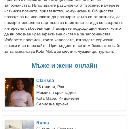
запознанства. Използвайте разширеното търсене, намерете
истински познати, приятелство, комуникация. Общността
позволява на членовете да разширят кръга си от познати, да
намерят идеалния партньор за приятелство и да се свържат с
интересни събеседници. Намерете подходящия човек, който
да ви опознае чрез ефективна система за запознанства.
Изберете профили, които харесвате, изградете сериозни
връзки и се опознайте. Присъединете се към безплатен сайт
за запознанства Kota Maba за местни, чужденци, туристи.
Мъже и жени онлайн
Clarissa
26 години, Рак
Момиче търси гадже
Kota Maba, Индонезия
Сериозна връзка
Rama