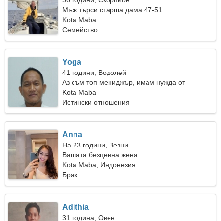
56 години, Скорпион
Мъж търси старша дама 47-51
Kota Maba
Семейство
Yoga
41 години, Водолей
Аз съм топ мениджър, имам нужда от
привлекателна жена
Kota Maba
Истински отношения
Anna
На 23 години, Везни
Вашата безценна жена
Kota Maba, Индонезия
Брак
Adithia
31 година, Овен