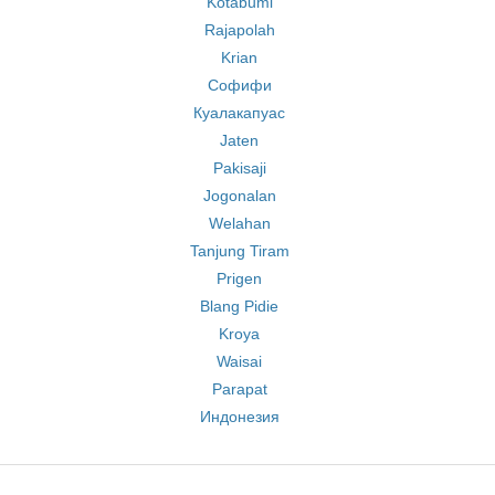
Kotabumi
Rajapolah
Krian
Софифи
Куалакапуас
Jaten
Pakisaji
Jogonalan
Welahan
Tanjung Tiram
Prigen
Blang Pidie
Kroya
Waisai
Parapat
Индонезия