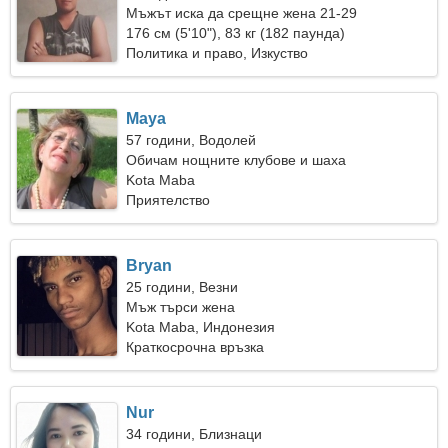
Мъжът иска да срещне жена 21-29
176 см (5'10"), 83 кг (182 паунда)
Политика и право, Изкуство
Maya
57 години, Водолей
Обичам нощните клубове и шаха
Kota Maba
Приятелство
Bryan
25 години, Везни
Мъж търси жена
Kota Maba, Индонезия
Краткосрочна връзка
Nur
34 години, Близнаци