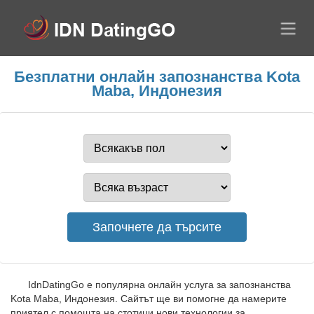
Безплатни онлайн запознанства Kota
Maba, Индонезия
IdnDatingGo е популярна онлайн услуга за запознанства
Kota Maba, Индонезия. Сайтът ще ви помогне да намерите
приятел с помощта на стотици нови технологии за