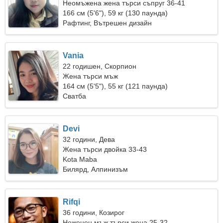
Неомъжена жена търси съпруг 36-41
166 см (5'6"), 59 кг (130 паунда)
Рафтинг, Вътрешен дизайн
Vania
22 годишен, Скорпион
Жена търси мъж
164 см (5'5"), 55 кг (121 паунда)
Сватба
Devi
32 години, Дева
Жена търси двойка 33-43
Kota Maba
Билярд, Алпинизъм
Rifqi
36 години, Козирог
Неженен мъж търси жена 25-32