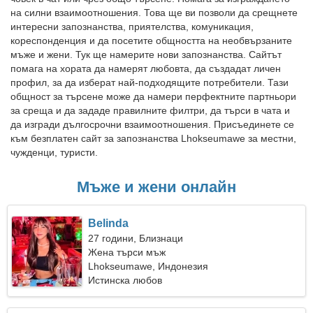
на силни взаимоотношения. Това ще ви позволи да срещнете
интересни запознанства, приятелства, комуникация,
кореспонденция и да посетите общността на необвързаните
мъже и жени. Тук ще намерите нови запознанства. Сайтът
помага на хората да намерят любовта, да създадат личен
профил, за да изберат най-подходящите потребители. Тази
общност за търсене може да намери перфектните партньори
за среща и да зададе правилните филтри, да търси в чата и
да изгради дългосрочни взаимоотношения. Присъединете се
към безплатен сайт за запознанства Lhokseumawe за местни,
чужденци, туристи.
Мъже и жени онлайн
Belinda
27 години, Близнаци
Жена търси мъж
Lhokseumawe, Индонезия
Истинска любов