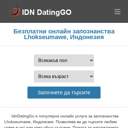
Безплатни онлайн запознанства
Lhokseumawe, Индонезия
IdnDatingGo е популярна онлайн услуга за запознанства
Lhokseumawe, Индонезия. Позволява ви да търсите любим
човек в чат или чрез общо търсене. Помага за изграждането