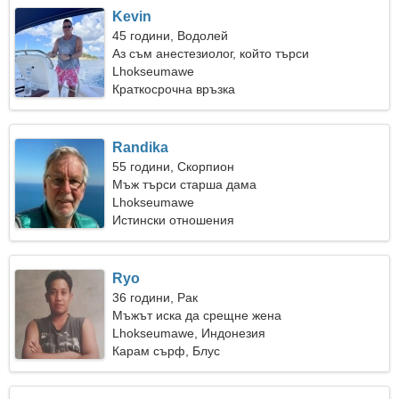
Kevin
45 години, Водолей
Аз съм анестезиолог, който търси
привлекателна жена
Lhokseumawe
Краткосрочна връзка
Randika
55 години, Скорпион
Мъж търси старша дама
Lhokseumawe
Истински отношения
Ryo
36 години, Рак
Мъжът иска да срещне жена
Lhokseumawe, Индонезия
Карам сърф, Блус