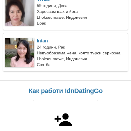
59 години, Дева
Харесвам шах и йога
Lhokseumawe, Индонезия
Брак
Intan
24 години, Рак
Невъобразима жена, която търси сериозна
връзка
Lhokseumawe, Индонезия
Сватба
Как работи IdnDatingGo