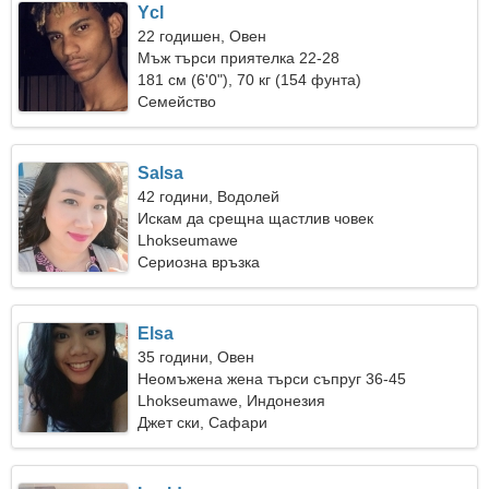
Ycl
22 годишен, Овен
Мъж търси приятелка 22-28
181 см (6'0"), 70 кг (154 фунта)
Семейство
Salsa
42 години, Водолей
Искам да срещна щастлив човек
Lhokseumawe
Сериозна връзка
Elsa
35 години, Овен
Неомъжена жена търси съпруг 36-45
Lhokseumawe, Индонезия
Джет ски, Сафари