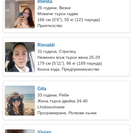
Imelda
26 години, Везни
Момиче търси гадже
166 см (5'6"), 55 кг (121 паунда)
Приятелство
Renaldi
31 година, Стрелец
Неженен мъж търси жена 25-29
179 см (5'11"), 86 кг (189 паунда)
Конна езда, Предприемачество
Gita
33 години, Риби
Жена търси двойка 34-40
Lhokseumawe
Програмиране, Ролкови кънки
Vivian