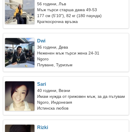
56 години, Лъв
Мъж търси старша дама 49-53
177 см (5'10"), 82 кг (180 паунда)
Краткосрочна връзка
Dwi
36 години, Дева
Неженен мъж търси жена 24-31
Ngoro
Плуване, Туризъм
Sari
40 години, Везни
Имам нужда от грижовен мъж, за да пътувам
Ngoro, Индонезия
Истинска любов
Rizki