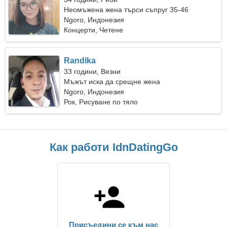
Неомъжена жена търси съпруг 35-46
Ngoro, Индонезия
Концерти, Четене
Randika
33 години, Везни
Мъжът иска да срещне жена
Ngoro, Индонезия
Рок, Рисуване по тяло
Как работи IdnDatingGo
Присъедини се към нас