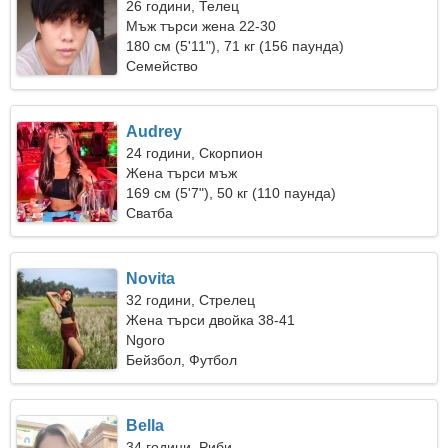
26 години, Телец
Мъж търси жена 22-30
180 см (5'11"), 71 кг (156 паунда)
Семейство
Audrey
24 години, Скорпион
Жена търси мъж
169 см (5'7"), 50 кг (110 паунда)
Сватба
Novita
32 години, Стрелец
Жена търси двойка 38-41
Ngoro
Бейзбол, Футбол
Bella
34 години, Риби