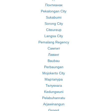
Понтианак
Pekalongan City
Sukabumi
Sorong City
Citeureup
Langsa City
Pemalang Regency
Сампит
Лаванг
Baubau
Perbaungan
Mojokerto City
Мартапура
Телукнага
Kedungwuni
Pelabuhanratu
Arjawinangun
Grogol