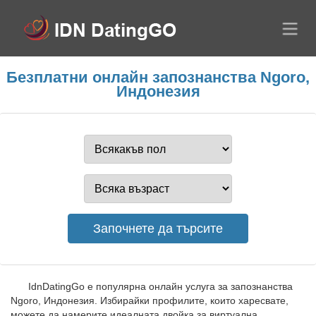
Безплатни онлайн запознанства Ngoro,
Индонезия
IdnDatingGo е популярна онлайн услуга за запознанства
Ngoro, Индонезия. Избирайки профилите, които харесвате,
можете да намерите идеалната двойка за виртуална